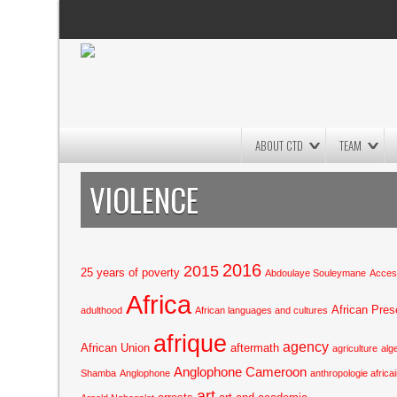
ABOUT CTD
TEAM
VIOLENCE
2016
2015
25 years of poverty
Abdoulaye Souleymane
Access
Africa
African Pres
adulthood
African languages and cultures
afrique
agency
African Union
aftermath
agriculture
alg
Anglophone Cameroon
Shamba
Anglophone
anthropologie africa
art