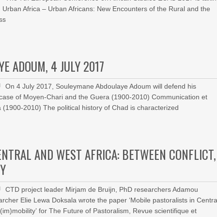
: Urban Africa – Urban Africans: New Encounters of the Rural and the
ss
E ADOUM, 4 JULY 2017
On 4 July 2017, Souleymane Abdoulaye Adoum will defend his
e case of Moyen-Chari and the Guera (1900-2010) Communication et
1900-2010) The political history of Chad is characterized
ENTRAL AND WEST AFRICA: BETWEEN CONFLICT,
TY
CTD project leader Mirjam de Bruijn, PhD researchers Adamou
her Elie Lewa Doksala wrote the paper ‘Mobile pastoralists in Centra
im)mobility’ for The Future of Pastoralism, Revue scientifique et