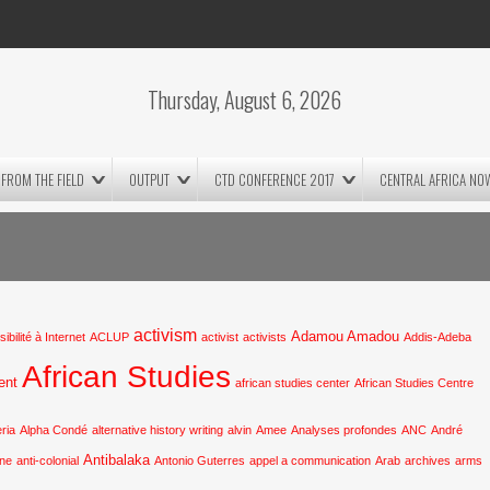
Thursday, August 6, 2026
FROM THE FIELD
OUTPUT
CTD CONFERENCE 2017
CENTRAL AFRICA NO
activism
Adamou Amadou
ibilité à Internet
ACLUP
activist
activists
Addis-Adeba
African Studies
ent
african studies center
African Studies Centre
eria
Alpha Condé
alternative history writing
alvin
Amee
Analyses profondes
ANC
André
Antibalaka
ine
anti-colonial
Antonio Guterres
appel a communication
Arab
archives
arms