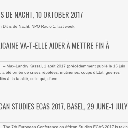
 IS DE NACHT, 10 OKTOBER 2017
n Dit is de Nacht, NPO Radio 1, last week.
CAINE VA-T-ELLE AIDER À METTRE FIN À
– Max-Landry Kassaï, 1 août 2017 (précédemment publié le 15 juin
n, a été ornée de crises répétées, mutineries, coups d’Etat, guerres
és à la fatalité, celle qui, d’une
N STUDIES ECAS 2017, BASEL, 29 JUNE-1 JULY
The 7th European Conference on African Studies ECAS 2017 is taki