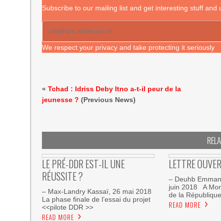
Subscribe to our mailing list and get interesting stuff and
We respect your privacy and take protecting it seriously
«
Tchad : Idriss Deby Itno a-t-il peur de la
jeunesse ?
(Previous News)
REL
LE PRÉ-DDR EST-IL UNE
LETTRE OUVER
RÉUSSITE ?
– Deuhb Emmanu
juin 2018 A Mon
– Max-Landry Kassaï, 26 mai 2018
de la Républiqu
La phase finale de l’essai du projet
READ MORE
<<pilote DDR >>
READ MORE